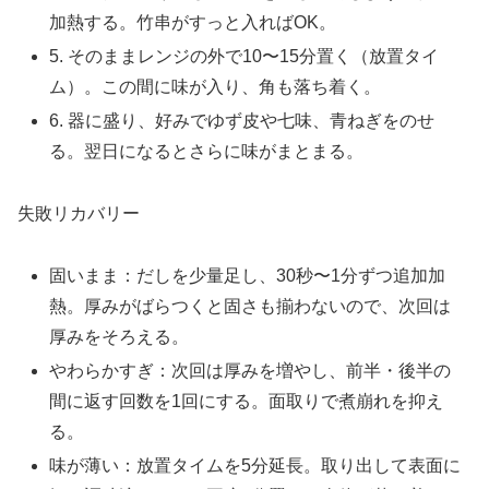
加熱する。竹串がすっと入ればOK。
5. そのままレンジの外で10〜15分置く（放置タイ
ム）。この間に味が入り、角も落ち着く。
6. 器に盛り、好みでゆず皮や七味、青ねぎをのせ
る。翌日になるとさらに味がまとまる。
失敗リカバリー
固いまま：だしを少量足し、30秒〜1分ずつ追加加
熱。厚みがばらつくと固さも揃わないので、次回は
厚みをそろえる。
やわらかすぎ：次回は厚みを増やし、前半・後半の
間に返す回数を1回にする。面取りで煮崩れを抑え
る。
味が薄い：放置タイムを5分延長。取り出して表面に