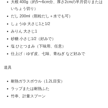
大根 400g（約5〜6cm分、厚さ2cmの半月切りまたは
いちょう切り）
だし 200ml（顆粒だし＋水でも可）
しょうゆ 大さじ1と1/2
みりん 大さじ1
砂糖 小さじ1/2（好みで）
塩 ひとつまみ（下味用、任意）
仕上げ：ゆず皮、七味、青ねぎ など好みで
道具
耐熱ガラスボウル（1.2L目安）
ラップまたは耐熱ふた
竹串、計量スプーン