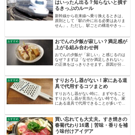
はいったん出る？知らないと損す
るきっぷのルール
新幹線から在来線へ乗り換えるときは、
原則として「駅の外に出る必要はありま
せん」。ただし、駅ごとの構造やきっぷ
の通し方を誤ると、やり直しや追加精算
が発生することもあります。たとえば
「うっかり通常改札から出てしまった」
おでんの夕飯が寂しい？満足感が
おすすめ
「ICカードと紙のきっぷの...
上がる組み合わせ例
おでんの夕飯が「寂しい」と感じるのは
なぜ？まずは「なぜか満足しきれない」
の正体をはっきりさせます。原因が分か
ると、足すべき一品（または一工夫）が
迷わず決まります。ここで大事なのは、
頑張って品数を増やすことではなく、
すりおろし器がない！家にある道
おすすめ
**“足りないポイントを的...
具で代用するコツまとめ
すりおろし器がない時に、まずやること
すりおろし器が見当たらない時でも、家
にある道具で代用できることが多いで
す。まずは落ち着いて、台所の中にある
「こすれる物」「つぶせる物」「細かく
できる物」を探してみましょう。いきな
買い忘れても大丈夫。すき焼きの
おすすめ
り完ぺきな「すりおろし」を...
春菊代わり16選｜苦味・香りを補
う味付けアイデア