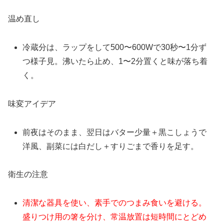
温め直し
冷蔵分は、ラップをして500〜600Wで30秒〜1分ず
つ様子見。沸いたら止め、1〜2分置くと味が落ち着
く。
味変アイデア
前夜はそのまま、翌日はバター少量＋黒こしょうで
洋風、副菜には白だし＋すりごまで香りを足す。
衛生の注意
清潔な器具を使い、素手でのつまみ食いを避ける。
盛りつけ用の箸を分け、常温放置は短時間にとどめ