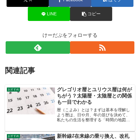
LINE
コピー
けーだぶをフォローする
関連記事
グレゴリオ暦とユリウス暦は何が
おすすめ
ちがう？太陽暦・太陰暦との関係
も一目でわかる
暦（こよみ）とは？まずは基本を理解し
よう暦は、日や月、年の並びを決めて、
私たちの生活を整理する「時間の地図」
のようなものです。農作業の日取り、祭
りや行事、税や契約の期限、学校の学期
や会社のスケジュールなど、社会の多く
新幹線⇄在来線の乗り換え、改札
おすすめ
は暦が正しく回ることで成...