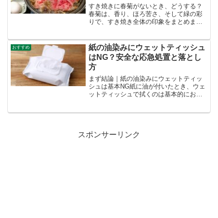
すき焼きに春菊がないとき、どうする？
春菊は、香り、ほろ苦さ、そして緑の彩
りで、すき焼き全体の印象をまとめま
す。けれども、買い忘れや季節、価格の
変動などで手に入らない日もあります。
そんなときでも、味の方向性を整理すれ
紙の油染みにウェットティッシュ
おすすめ
ば、代わりの野菜で満足度の...
はNG？安全な応急処置と落とし
方
まず結論｜紙の油染みにウェットティッ
シュは基本NG紙に油が付いたとき、ウェ
ットティッシュで拭くのは基本的におす
すめできません。理由はシンプルで、油
と一緒に紙の繊維やインクまで動かして
しまい、被害が拡大しやすいからです。
焦って「とりあえず拭く...
スポンサーリンク