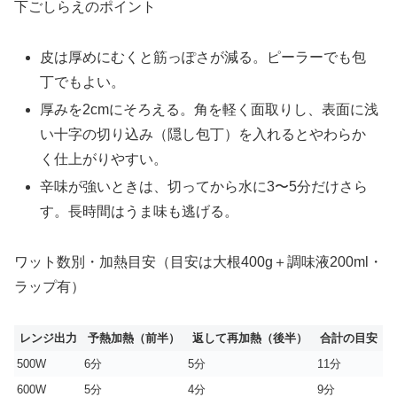
下ごしらえのポイント
皮は厚めにむくと筋っぽさが減る。ピーラーでも包
丁でもよい。
厚みを2cmにそろえる。角を軽く面取りし、表面に浅
い十字の切り込み（隠し包丁）を入れるとやわらか
く仕上がりやすい。
辛味が強いときは、切ってから水に3〜5分だけさら
す。長時間はうま味も逃げる。
ワット数別・加熱目安（目安は大根400g＋調味液200ml・
ラップ有）
レンジ出力
予熱加熱（前半）
返して再加熱（後半）
合計の目安
500W
6分
5分
11分
600W
5分
4分
9分