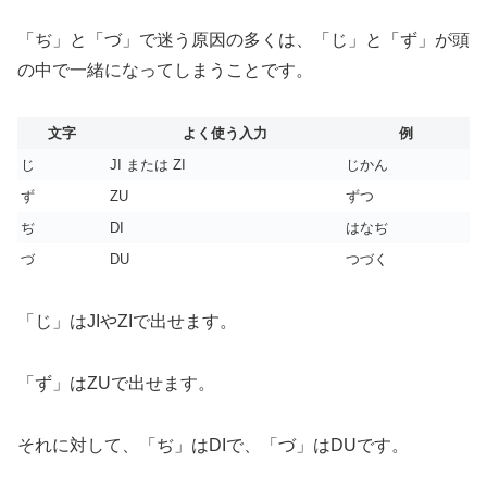
「ぢ」と「づ」で迷う原因の多くは、「じ」と「ず」が頭
の中で一緒になってしまうことです。
文字
よく使う入力
例
じ
JI または ZI
じかん
ず
ZU
ずつ
ぢ
DI
はなぢ
づ
DU
つづく
「じ」はJIやZIで出せます。
「ず」はZUで出せます。
それに対して、「ぢ」はDIで、「づ」はDUです。