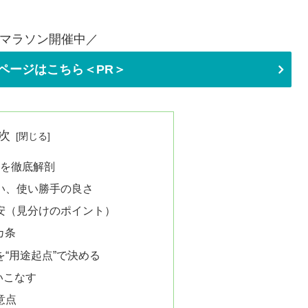
マラソン開催中／
ページはこちら＜PR＞
次
力を徹底解剖
い、使い勝手の良さ
安（見分けのポイント）
カ条
“用途起点”で決める
いこなす
意点