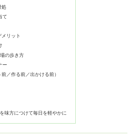
対処
当て
デメリット
け
り場の歩き方
ナー
う前／作る前／出かける前）
”を味方につけて毎日を軽やかに