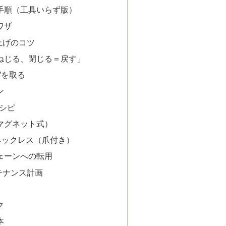
手順（工具いらず版）
ワザ
上げのコツ
ねじる、閉じる＝戻す」
”を取る
ン
シピ
マグネット式）
ネックレス（爪付き）
ェーンへの転用
テナンス計画
ク
本