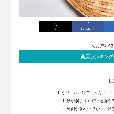
X
Facebook
＼お買い物
楽天ランキング
目
なぜ「水だけで足りない」
砂が溜まりやすい場所を
外側がきれいでも中に残