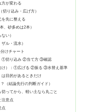
れ方が変わる
（切り込み・広げ方）
元を先に整える
本、砂多めは2本）
らない）
・ザル・流水）
い分けチャート
①切り込み ②当て方 ③確認
け）：①広げる ②振る ③水替え基準
）は目的があるときだけ
う？（結論先行の判断ガイド）
ら切ってから、軽い土なら丸ごと
と注意点
意点