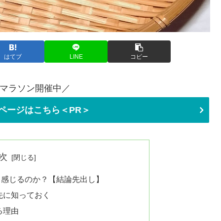
はてブ
LINE
コピー
マラソン開催中／
ページはこちら＜PR＞
次
と感じるのか？【結論先出し】
先に知っておく
る理由