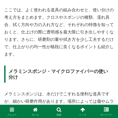
ここでは、よく使われる道具の組み合わせと、使い分けの
考え方をまとめます。クロスやスポンジの種類、濡れ具
合、拭く方向や力の入れ方など、それぞれの特徴を知って
おくと、仕上げの際に透明感を最大限に引き出しやすくな
ります。さらに、研磨剤の量や拭き方を少し工夫するだけ
で、仕上がりの均一性が格段に良くなるポイントも紹介し
ます。
メラミンスポンジ・マイクロファイバーの使い
分け
メラミンスポンジは、水だけでこすれる便利な道具です
が、細かい研磨作用があります。場所によっては傷やムラ
の原因になることもあるため、ガラスや鏡で使うときは必
メニュー
ホーム
検索
トップ
サイドバー
ず目立たない場所で試すのが安心です。使う際は力加減に