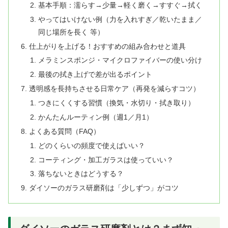
基本手順：濡らす→少量→軽く磨く→すすぐ→拭く
やってはいけない例（力を入れすぎ／乾いたまま／
同じ場所を長く 等）
仕上がりを上げる！おすすめの組み合わせと道具
メラミンスポンジ・マイクロファイバーの使い分け
最後の拭き上げで差が出るポイント
透明感を長持ちさせる日常ケア（再発を減らすコツ）
つきにくくする習慣（換気・水切り・拭き取り）
かんたんルーティン例（週1／月1）
よくある質問（FAQ）
どのくらいの頻度で使えばいい？
コーティング・加工ガラスは使っていい？
落ちないときはどうする？
ダイソーのガラス研磨剤は「少しずつ」がコツ