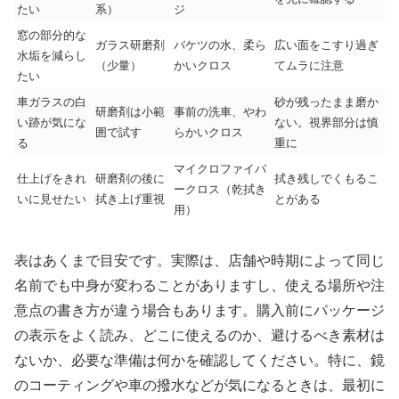
たい
系）
ジ
窓の部分的な
ガラス研磨剤
バケツの水、柔ら
広い面をこすり過ぎ
水垢を減らし
（少量）
かいクロス
てムラに注意
たい
車ガラスの白
砂が残ったまま磨か
研磨剤は小範
事前の洗車、やわ
い跡が気にな
ない。視界部分は慎
囲で試す
らかいクロス
る
重に
マイクロファイバ
仕上げをきれ
研磨剤の後に
拭き残しでくもるこ
ークロス（乾拭き
いに見せたい
拭き上げ重視
とがある
用）
表はあくまで目安です。実際は、店舗や時期によって同じ
名前でも中身が変わることがありますし、使える場所や注
意点の書き方が違う場合もあります。購入前にパッケージ
の表示をよく読み、どこに使えるのか、避けるべき素材は
ないか、必要な準備は何かを確認してください。特に、鏡
のコーティングや車の撥水などが気になるときは、最初に