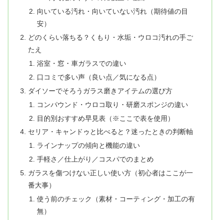
向いている汚れ・向いていない汚れ（期待値の目
安）
どのくらい落ちる？くもり・水垢・ウロコ汚れの手ご
たえ
浴室・窓・車ガラスでの違い
口コミで多い声（良い点／気になる点）
ダイソーでそろうガラス磨きアイテムの選び方
コンパウンド・ウロコ取り・研磨スポンジの違い
目的別おすすめ早見表（※ここで表を使用）
セリア・キャンドゥと比べると？迷ったときの判断軸
ラインナップの傾向と機能の違い
手軽さ／仕上がり／コスパでのまとめ
ガラスを傷つけない正しい使い方（初心者はここが一
番大事）
使う前のチェック（素材・コーティング・加工の有
無）