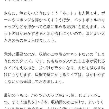
さらに、魚とりのようにすくう「ネット」も人気です。ボ
ールやスポンジを浮かべてすくうほか、ペットボトルのキ
ャップなどを浮かべて色別に集める遊びにも使えます。ネ
ットの目が細かすぎると水が流れにくいので、ほどよい大
きさのものをえらびましょう。
意外と重要なのが、収納かごや吊るすネットなどの「しま
うためのグッズ」です。おもちゃを入れたまま水が切れる
タイプをえらぶと、片づけがラクになり、カビを減らす助
けにもなります。吸盤で壁にかけるタイプは、はがれやす
くないかも確認しておきましょう。
最初のうちは、
バケツかカップを2〜3個、じょうろを1
つ、すくう道具を1〜2本、収納用のかごを1つ
、というく
らいの数から始めると、ムリなく使いこなせます。子ども