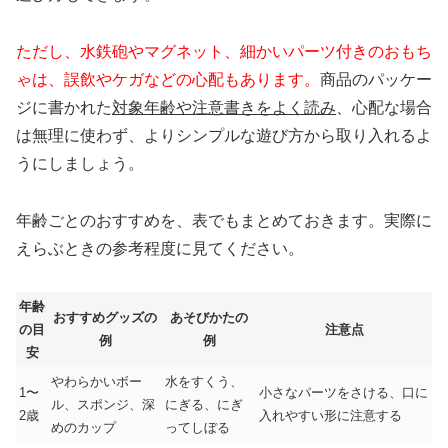
ただし、水鉄砲やマグネット、細かいパーツ付きのおもち
ゃは、誤飲やケガなどの心配もあります。
商品のパッケー
ジに書かれた
対象年齢や注意書きをよく読み
、心配な場合
は無理に使わず、よりシンプルな遊び方から取り入れるよ
うにしましょう。
年齢ごとのおすすめを、表でもまとめておきます。実際に
えらぶときの参考程度に見てください。
年齢
おすすめグッズの
あそびかたの
の目
注意点
例
例
安
やわらかいボー
水をすくう、
1〜
小さなパーツをさける、口に
ル、スポンジ、深
にぎる、にぎ
2歳
入れやすい形に注意する
めのカップ
ってしぼる