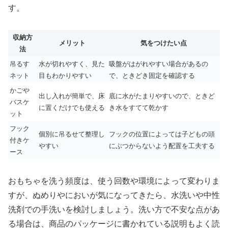
す。
収納方
メリット
気をつけたい点
法
吊るす
水が切れやすく、見た
吸盤がはがれやすい場合があるの
ネット
目もわかりやすい
で、ときどき固定を確認する
かごや
出し入れが簡単で、床
底に水がたまりやすいので、ときど
バスケ
に置くだけでも使える
き水をすてて乾かす
ット
フック
個別に吊るせて整理し
フックの位置によっては子どもの頭
付きケ
やすい
にぶつからないよう配置を工夫する
ース
おもちゃを洗う頻度は、使う回数や環境によって変わりま
すが、ぬめりやにおいが気になってきたら、水洗いや中性
洗剤での手洗いを検討しましょう。洗い方で不安な点があ
る場合は、商品のパッケージに書かれている説明もよく読