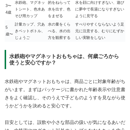
水鉄砲、マグネッ
的をねらって
水を顔に向けすぎない、遊び
3〜
トシート、色水あ
水を出す、色
に夢中で長湯になりすぎない
4歳
そび用カップ
をまぜる
ように見守る
計量カップ、穴あ
水の量をくら
すべりやすくならないよう足
5
きペットボトル、
べる、水の出
元に注意する、むりにむずか
歳〜
じょうご
方を観察する
しい実験をしない
水鉄砲やマグネットおもちゃは、何歳ごろから
使うと安心ですか？
水鉄砲やマグネットおもちゃは、商品ごとに対象年齢がち
がいます。まずはパッケージに書かれた年齢表示や注意書
きをよく確認し、そのうえで子どものようすを見ながら使
うかどうかを決めると安心です。
目安としては、誤飲や小さな部品の扱いが気になるあいだ