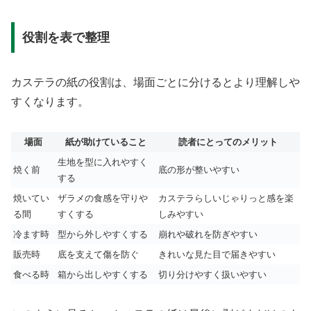
役割を表で整理
カステラの紙の役割は、場面ごとに分けるとより理解しや
すくなります。
場面
紙が助けていること
読者にとってのメリット
生地を型に入れやすく
焼く前
底の形が整いやすい
する
焼いてい
ザラメの食感を守りや
カステラらしいじゃりっと感を楽
る間
すくする
しみやすい
冷ます時
型から外しやすくする
崩れや破れを防ぎやすい
販売時
底を支えて傷を防ぐ
きれいな見た目で届きやすい
食べる時
箱から出しやすくする
切り分けやすく扱いやすい