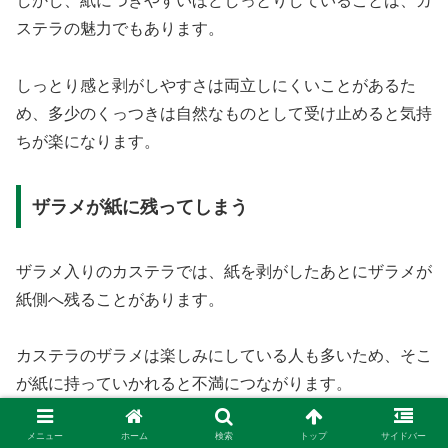
しかし、紙につきやすいほどしっとりしていることは、カ
ステラの魅力でもあります。
しっとり感と剥がしやすさは両立しにくいことがあるた
め、多少のくっつきは自然なものとして受け止めると気持
ちが楽になります。
ザラメが紙に残ってしまう
ザラメ入りのカステラでは、紙を剥がしたあとにザラメが
紙側へ残ることがあります。
カステラのザラメは楽しみにしている人も多いため、そこ
が紙に持っていかれると不満につながります。
メニュー
ホーム
検索
トップ
サイドバー
ザラメのじゃりっとした食感は、ふんわりした生地との違