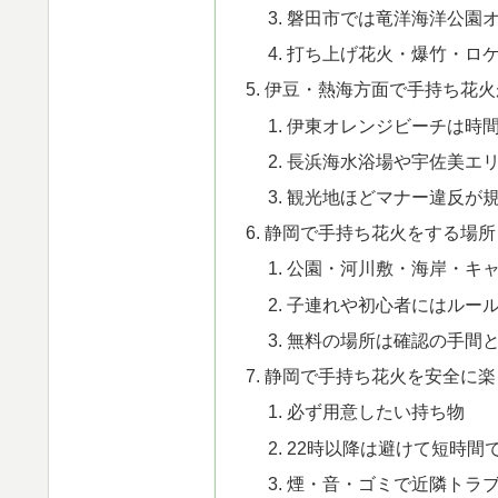
磐田市では竜洋海洋公園
打ち上げ花火・爆竹・ロ
伊豆・熱海方面で手持ち花火
伊東オレンジビーチは時
長浜海水浴場や宇佐美エ
観光地ほどマナー違反が
静岡で手持ち花火をする場所
公園・河川敷・海岸・キ
子連れや初心者にはルー
無料の場所は確認の手間
静岡で手持ち花火を安全に楽
必ず用意したい持ち物
22時以降は避けて短時間
煙・音・ゴミで近隣トラ