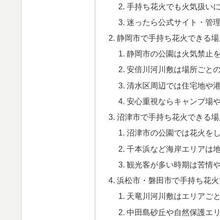
手持ち花火でも火気扱い
迷ったら公式サイト・管
静岡市で手持ち花火できる場
静岡市の公園は火気禁止
安倍川河川敷は場所ごと
清水区周辺では住宅地や
安心重視ならキャンプ場
沼津市で手持ち花火できる場
沼津市の公園では花火を
千本浜など海岸エリアは
観光客が多い時期は苦情
浜松市・磐田市で手持ち花火
天竜川河川敷はエリアご
中田島砂丘や自然保護エ