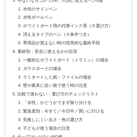
今ないならコレでOK：代用に使えるペン5選
水性のサインペン
水性ボールペン
ホワイトボード用の代替インク系（※選び方）
消えるタイプのペン（※条件つき）
専用品が買えない時の現実的な最終手段
素材別：安全に使えるかの目安
一般的なホワイトボード（メラミン）の場合
ガラスボードの場合
ラミネートした紙・ファイルの場合
壁や家具に近い面で使う時の注意
比較で迷わない：選び方のチェックリスト
「水性」かどうかでまず振り分ける
緊急度別：今すぐ／今日中／買いに行ける
失敗しにくい太さ・色の選び方
子どもが使う場合の注意
やってはいけないNG例