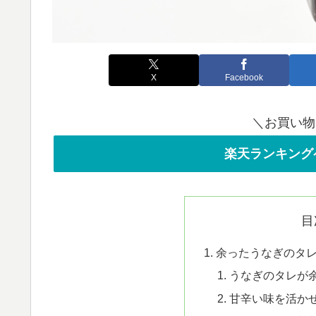
X
Facebook
＼お買い物
楽天ランキング
目
余ったうなぎのタ
うなぎのタレが
甘辛い味を活か