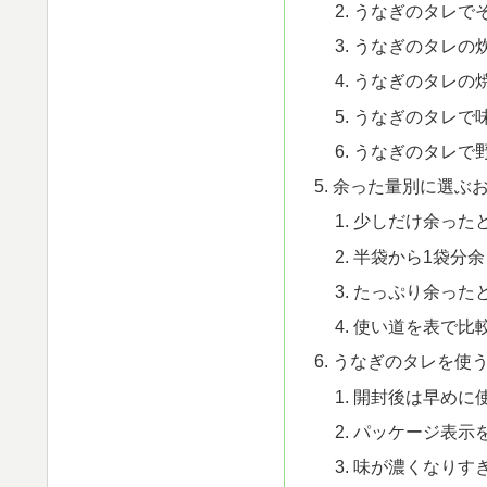
うなぎのタレで
うなぎのタレの
うなぎのタレの
うなぎのタレで
うなぎのタレで
余った量別に選ぶ
少しだけ余った
半袋から1袋分
たっぷり余った
使い道を表で比
うなぎのタレを使
開封後は早めに
パッケージ表示
味が濃くなりす