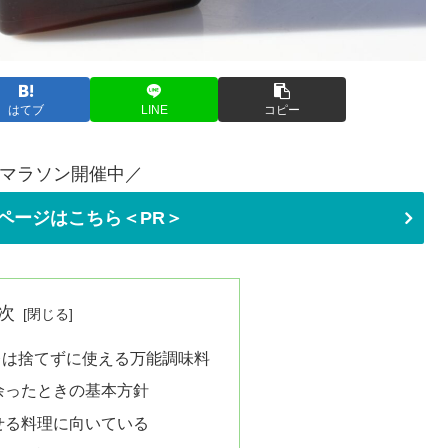
はてブ
LINE
コピー
マラソン開催中／
ページはこちら＜PR＞
次
レは捨てずに使える万能調味料
余ったときの基本方針
せる料理に向いている