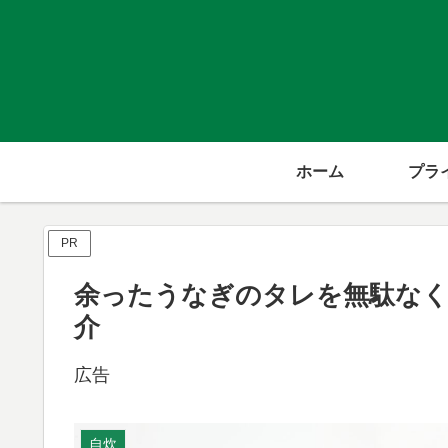
ホーム
PR
余ったうなぎのタレを無駄なく
介
広告
自炊