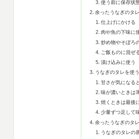
使う前に保存状
余ったうなぎのタ
仕上げにかける
肉や魚の下味に
炒め物やそぼろ
ご飯ものに混ぜ
漬け込みに使う
うなぎのタレを使
甘さが気になる
味が濃いときは
焼くときは最後
少量ずつ足して
余ったうなぎのタ
うなぎのタレの