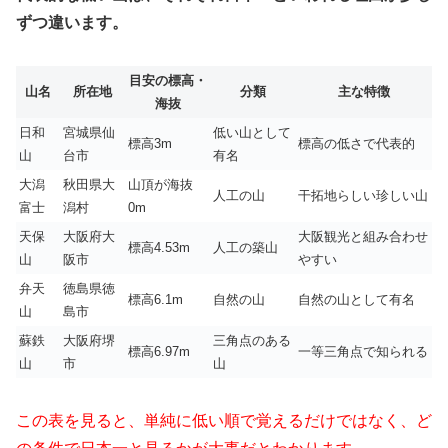
ずつ違います。
目安の標高・
山名
所在地
分類
主な特徴
海抜
日和
宮城県仙
低い山として
標高3m
標高の低さで代表的
山
台市
有名
大潟
秋田県大
山頂が海抜
人工の山
干拓地らしい珍しい山
富士
潟村
0m
天保
大阪府大
大阪観光と組み合わせ
標高4.53m
人工の築山
山
阪市
やすい
弁天
徳島県徳
標高6.1m
自然の山
自然の山として有名
山
島市
蘇鉄
大阪府堺
三角点のある
標高6.97m
一等三角点で知られる
山
市
山
この表を見ると、単純に低い順で覚えるだけではなく、ど