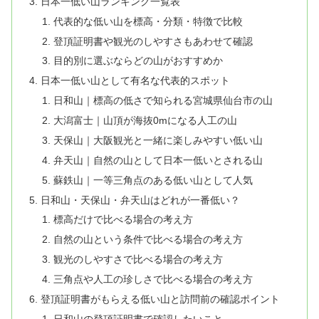
日本一低い山ランキング一覧表
代表的な低い山を標高・分類・特徴で比較
登頂証明書や観光のしやすさもあわせて確認
目的別に選ぶならどの山がおすすめか
日本一低い山として有名な代表的スポット
日和山｜標高の低さで知られる宮城県仙台市の山
大潟富士｜山頂が海抜0mになる人工の山
天保山｜大阪観光と一緒に楽しみやすい低い山
弁天山｜自然の山として日本一低いとされる山
蘇鉄山｜一等三角点のある低い山として人気
日和山・天保山・弁天山はどれが一番低い？
標高だけで比べる場合の考え方
自然の山という条件で比べる場合の考え方
観光のしやすさで比べる場合の考え方
三角点や人工の珍しさで比べる場合の考え方
登頂証明書がもらえる低い山と訪問前の確認ポイント
日和山の登頂証明書で確認したいこと