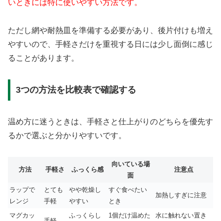
いときには特に使いやすい方法です。
ただし網や耐熱皿を準備する必要があり、後片付けも増え
やすいので、手軽さだけを重視する日には少し面倒に感じ
ることがあります。
3つの方法を比較表で確認する
温め方に迷うときは、手軽さと仕上がりのどちらを優先す
るかで選ぶと分かりやすいです。
向いている場
方法
手軽さ
ふっくら感
注意点
面
ラップで
とても
やや乾燥し
すぐ食べたい
加熱しすぎに注意
レンジ
手軽
やすい
とき
マグカッ
ふっくらし
1個だけ温めた
水に触れない置き
手軽