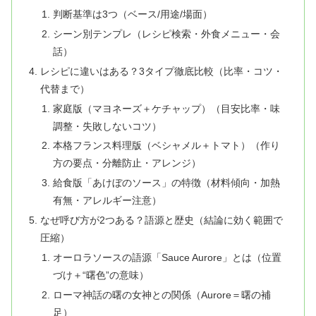
判断基準は3つ（ベース/用途/場面）
シーン別テンプレ（レシピ検索・外食メニュー・会
話）
レシピに違いはある？3タイプ徹底比較（比率・コツ・
代替まで）
家庭版（マヨネーズ＋ケチャップ）（目安比率・味
調整・失敗しないコツ）
本格フランス料理版（ベシャメル＋トマト）（作り
方の要点・分離防止・アレンジ）
給食版「あけぼのソース」の特徴（材料傾向・加熱
有無・アレルギー注意）
なぜ呼び方が2つある？語源と歴史（結論に効く範囲で
圧縮）
オーロラソースの語源「Sauce Aurore」とは（位置
づけ＋“曙色”の意味）
ローマ神話の曙の女神との関係（Aurore＝曙の補
足）