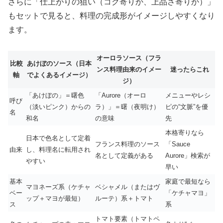
さらに「仕上がりの狙い（コク寄りか、上品さ寄りか）」
もセットで見ると、料理の完成形がイメージしやすくなり
ます。
オーロラソース（フラ
比較
あけぼのソース（日本
ンス料理由来のイメー
迷ったらこれ
軸
でよくあるイメージ）
ジ）
「あけぼの」＝曙色
「Aurore（オーロ
メニューやレシ
呼び
（淡いピンク）からの
ラ）」＝曙（夜明け）
ピの“文脈”を優
名
和名
の意味
先
本格寄りなら
日本で色名として定着
フランス料理のソース
「Sauce
由来
し、料理名に転用され
名として定義がある
Aurore」検索が
やすい
早い
基本
家庭で最短なら
マヨネーズ系（ケチャ
ベシャメル（またはヴ
ベー
「ケチャマヨ」
ップ＋マヨが最短）
ルーテ）系＋トマト
ス
系
トマト要素（トマトペ