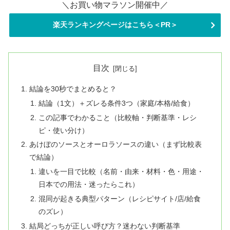
＼お買い物マラソン開催中／
楽天ランキングページはこちら＜PR＞
目次
結論を30秒でまとめると？
結論（1文）＋ズレる条件3つ（家庭/本格/給食）
この記事でわかること（比較軸・判断基準・レシ
ピ・使い分け）
あけぼのソースとオーロラソースの違い（まず比較表
で結論）
違いを一目で比較（名前・由来・材料・色・用途・
日本での用法・迷ったらこれ）
混同が起きる典型パターン（レシピサイト/店/給食
のズレ）
結局どっちが正しい呼び方？迷わない判断基準