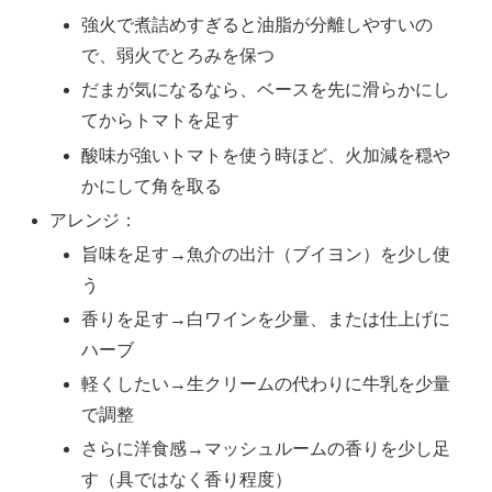
強火で煮詰めすぎると油脂が分離しやすいの
で、弱火でとろみを保つ
だまが気になるなら、ベースを先に滑らかにし
てからトマトを足す
酸味が強いトマトを使う時ほど、火加減を穏や
かにして角を取る
アレンジ：
旨味を足す→魚介の出汁（ブイヨン）を少し使
う
香りを足す→白ワインを少量、または仕上げに
ハーブ
軽くしたい→生クリームの代わりに牛乳を少量
で調整
さらに洋食感→マッシュルームの香りを少し足
す（具ではなく香り程度）