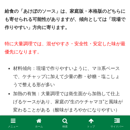
給食の「あけぼのソース」は、家庭版・本格版のどちらに
も寄せられる可能性がありますが、傾向としては「現場で
作りやすい」方向に寄ります。
特に大量調理では、混ぜやすさ・安全性・安定した味が最
優先になります。
材料傾向：現場で作りやすいように、マヨ系ベース
で、ケチャップに加えて少量の酢・砂糖・塩こしょ
うで整える形が多い
加熱の有無：大量調理では衛生面から加熱して仕上
げるケースがあり、家庭の“生のケチャマヨ”と風味が
変わることがある（酸味がまろやかになりやすい）
アレルギー注意：卵（マヨ）・乳（牛乳/生クリー
ム）を使う場合があるので、家庭で再現するときは
メニュー
ホーム
検索
トップ
サイドバー