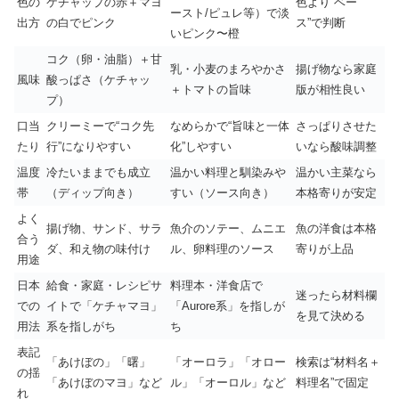
色の
ケチャップの赤＋マヨ
色より“ベー
ースト/ピュレ等）で淡
出方
の白でピンク
ス”で判断
いピンク〜橙
コク（卵・油脂）＋甘
乳・小麦のまろやかさ
揚げ物なら家庭
風味
酸っぱさ（ケチャッ
＋トマトの旨味
版が相性良い
プ）
口当
クリーミーで“コク先
なめらかで“旨味と一体
さっぱりさせた
たり
行”になりやすい
化”しやすい
いなら酸味調整
温度
冷たいままでも成立
温かい料理と馴染みや
温かい主菜なら
帯
（ディップ向き）
すい（ソース向き）
本格寄りが安定
よく
揚げ物、サンド、サラ
魚介のソテー、ムニエ
魚の洋食は本格
合う
ダ、和え物の味付け
ル、卵料理のソース
寄りが上品
用途
日本
給食・家庭・レシピサ
料理本・洋食店で
迷ったら材料欄
での
イトで「ケチャマヨ」
「Aurore系」を指しが
を見て決める
用法
系を指しがち
ち
表記
「あけぼの」「曙」
「オーロラ」「オロー
検索は“材料名＋
の揺
「あけぼのマヨ」など
ル」「オーロル」など
料理名”で固定
れ