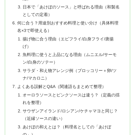
日本で「あけぼのソース」と呼ばれる理由（和製名
としての定着）
何に合う？用途別おすすめ料理と使い分け（具体料理
名×3で即使える）
揚げ物に合う理由（エビフライ/白身フライ/唐揚
げ）
魚料理に使うと上品になる理由（ムニエル/サーモ
ン/白身のソテー）
サラダ・和え物アレンジ例（ブロッコリー＋卵/ツ
ナ/マカロニ）
よくある誤解とQ&A（関連語もまとめて整理）
オーロラソースとピンクソースは違う？（定義の揺
れを整理）
サウザンアイランド/ロシアン/ケチャマヨと同じ？
（近縁ソースの違い）
あけぼの和えとは？（料理名としての「あけぼ
の」）